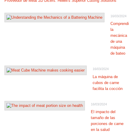
Proveedor de Meat 2D Dicers: Hiwell's Superior Cutting Solutions
16/03/2024
Comprendie
la
mecánica
de una
máquina
de bateo
16/03/2024
La máquina de
cubos de carne
facilita la cocción
16/03/2024
El impacto del
tamaño de las
porciones de carne
en la salud